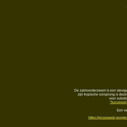
De zalmoesterzwam is een stevige v
zijn tropische oorsprong is dez
voor substr
'Succesvo
Een ve
https://picasaweb.googl